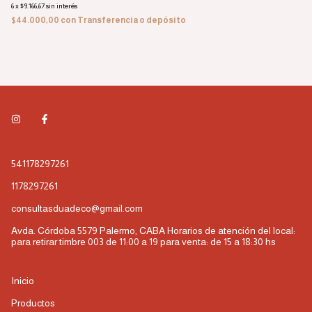
6
x
$9.166,67
sin interés
6
x
$44.000,00
con
Transferencia o depósito
$5
541178297261
1178297261
consultasduadeco@gmail.com
Avda. Córdoba 5579 Palermo, CABA Horarios de atención del local:
para retirar timbre 003 de 11:00 a 19 para venta: de 15 a 18:30 hs
Inicio
Productos