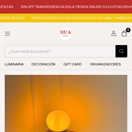
S
20% OFF TRANSFERENCIA EN LA TIENDA ONLINE O 6 CUOTAS SIN INTERÉS
 APURO!
ENVÍOS GRATIS A PUNTOS DE PICKUP EN CABA Y AMBA EN COMPRAS 
0
LUMINARIA
DECORACIÓN
GIFT CARD
ORGANIZADORES