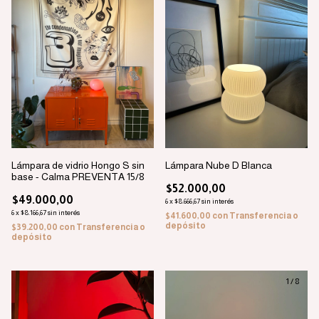
Lámpara de vidrio Hongo S sin
Lámpara Nube D Blanca
base - Calma PREVENTA 15/8
$52.000,00
$49.000,00
6
x
$8.666,67
sin interés
6
x
$8.166,67
sin interés
$41.600,00
con
Transferencia o
depósito
$39.200,00
con
Transferencia o
depósito
1
/
7
1
/
8