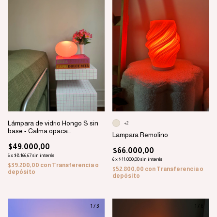
Lámpara de vidrio Hongo S sin
+2
base - Calma opaca
Lampara Remolino
PREVENTA 15/8
$49.000,00
$66.000,00
6
x
$8.166,67
sin interés
6
x
$11.000,00
sin interés
$39.200,00
con
Transferencia o
$52.800,00
con
Transferencia o
depósito
depósito
1
/
3
1
/
6