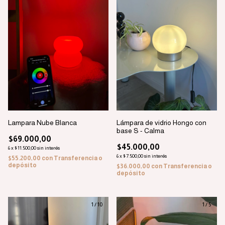
Lampara Nube Blanca
Lámpara de vidrio Hongo con
base S - Calma
$69.000,00
$45.000,00
6
x
$11.500,00
sin interés
6
x
$7.500,00
sin interés
$55.200,00
con
Transferencia o
depósito
$36.000,00
con
Transferencia o
depósito
1
/
10
1
/
5