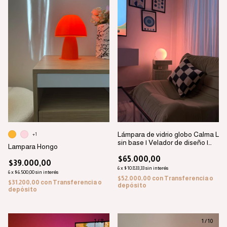
Lámpara de vidrio globo Calma L
+1
sin base | Velador de diseño |
Lampara Hongo
Dua Deco PREVENTA 15/8
$65.000,00
$39.000,00
6
x
$10.833,33
sin interés
6
x
$6.500,00
sin interés
$52.000,00
con
Transferencia o
$31.200,00
con
Transferencia o
depósito
depósito
1
/
8
1
/
10