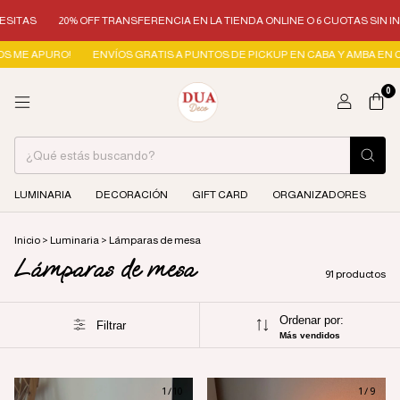
20% OFF TRANSFERENCIA EN LA TIENDA ONLINE O 6 CUOTAS SIN INTERÉS
URO!
ENVÍOS GRATIS A PUNTOS DE PICKUP EN CABA Y AMBA EN COMPRAS +$
0
LUMINARIA
DECORACIÓN
GIFT CARD
ORGANIZADORES
Inicio
>
Luminaria
>
Lámparas de mesa
Lámparas de mesa
91 productos
Ordenar por:
Filtrar
Más vendidos
1
/
10
1
/
9