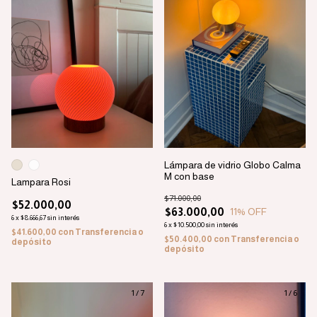
Lámpara de vidrio Globo Calma
M con base
Lampara Rosi
$71.000,00
$52.000,00
$63.000,00
11
% OFF
6
x
$8.666,67
sin interés
6
x
$10.500,00
sin interés
$41.600,00
con
Transferencia o
$50.400,00
con
Transferencia o
depósito
depósito
1
/
7
1
/
6