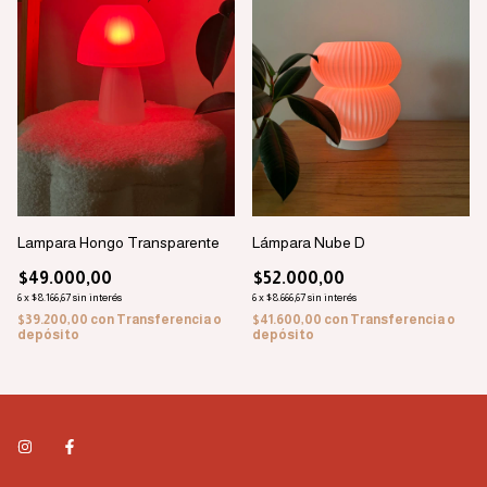
Lampara Hongo Transparente
Lámpara Nube D
$49.000,00
$52.000,00
6
x
$8.166,67
sin interés
6
x
$8.666,67
sin interés
$39.200,00
con
Transferencia o
$41.600,00
con
Transferencia o
depósito
depósito