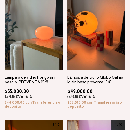
Lámpara de vidrio Hongo sin
Lámpara de vidrio Globo Calma
base M PREVENTA 15/8
M sin base preventa 15/8
$55.000,00
$49.000,00
6
x
$9.166,67
sin interés
6
x
$8.166,67
sin interés
$44.000,00
con
Transferencia o
$39.200,00
con
Transferencia o
depósito
depósito
1
/
10
1
/
10