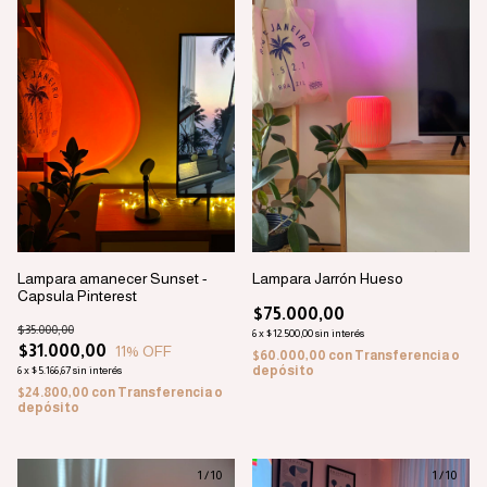
Lampara amanecer Sunset -
Lampara Jarrón Hueso
Capsula Pinterest
$75.000,00
$35.000,00
6
x
$12.500,00
sin interés
$31.000,00
11
% OFF
$60.000,00
con
Transferencia o
depósito
6
x
$5.166,67
sin interés
$24.800,00
con
Transferencia o
depósito
1
/
10
1
/
10