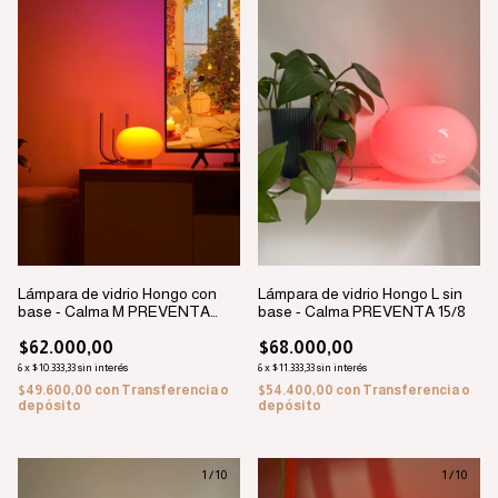
Lámpara de vidrio Hongo con
Lámpara de vidrio Hongo L sin
base - Calma M PREVENTA
base - Calma PREVENTA 15/8
15/8
$62.000,00
$68.000,00
6
x
$10.333,33
sin interés
6
x
$11.333,33
sin interés
$49.600,00
con
Transferencia o
$54.400,00
con
Transferencia o
depósito
depósito
1
/
10
1
/
10