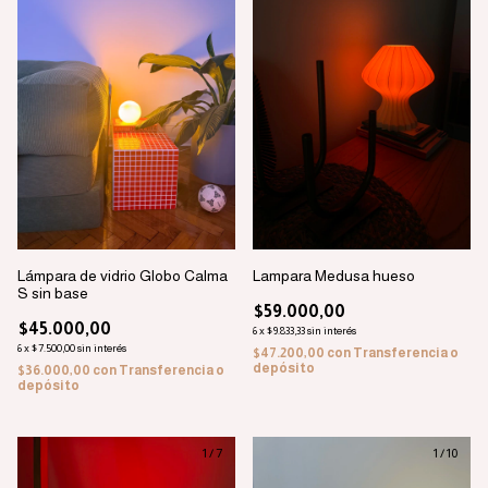
Lámpara de vidrio Globo Calma
Lampara Medusa hueso
S sin base
$59.000,00
$45.000,00
6
x
$9.833,33
sin interés
6
x
$7.500,00
sin interés
$47.200,00
con
Transferencia o
depósito
$36.000,00
con
Transferencia o
depósito
1
/
7
1
/
10