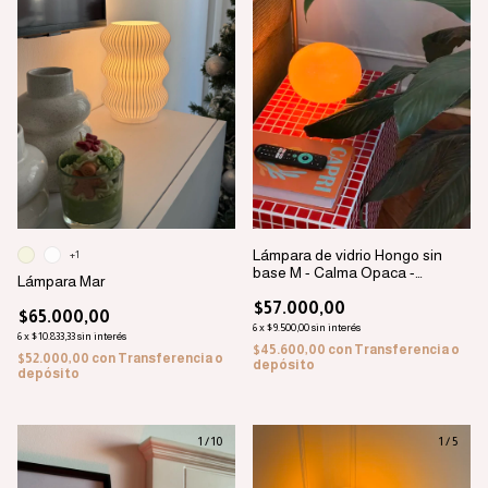
Lámpara de vidrio Hongo sin
+1
base M - Calma Opaca -
Lámpara Mar
PREVENTA 15/8
$57.000,00
$65.000,00
6
x
$9.500,00
sin interés
6
x
$10.833,33
sin interés
$45.600,00
con
Transferencia o
$52.000,00
con
Transferencia o
depósito
depósito
1
/
10
1
/
5