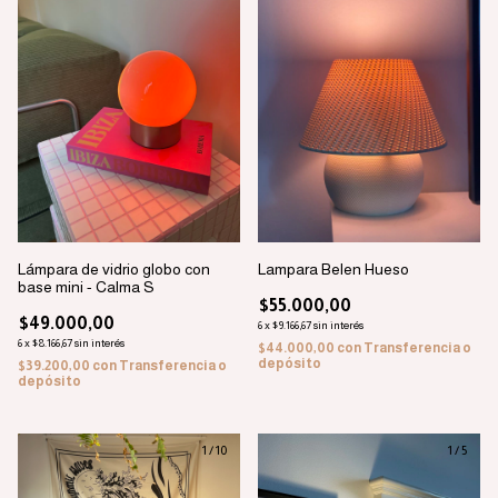
Lámpara de vidrio globo con
Lampara Belen Hueso
base mini - Calma S
$55.000,00
$49.000,00
6
x
$9.166,67
sin interés
6
x
$8.166,67
sin interés
$44.000,00
con
Transferencia o
depósito
$39.200,00
con
Transferencia o
depósito
1
/
10
1
/
5