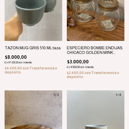
TAZON MUG GRIS 510 ML taza
ESPECIERO BOMBE ENDIJAS
CHICACO GOLDEN MINK
$8.000,00
155ML
$3.000,00
6
x
$1.333,33
sin interés
6
x
$500,00
sin interés
$6.400,00
con
Transferencia o
depósito
$2.400,00
con
Transferencia o
depósito
1
/
2
1
/
4