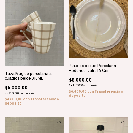
Plato de postre Porcelana
Redondo Dali 21,5 Cm
Taza Mug de porcelana a
cuadros beige 310ML
$8.000,00
6
x
$1.333,33
sin interés
$6.000,00
$6.400,00
con
Transferencia o
6
x
$1.000,00
sin interés
depósito
$4.800,00
con
Transferencia o
depósito
1
/
3
1
/
4