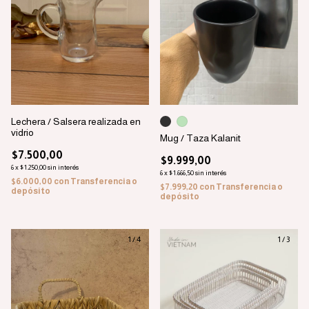
Lechera / Salsera realizada en
vidrio
Mug / Taza Kalanit
$7.500,00
$9.999,00
6
x
$1.250,00
sin interés
6
x
$1.666,50
sin interés
$6.000,00
con
Transferencia o
$7.999,20
con
Transferencia o
depósito
depósito
1
/
4
1
/
3