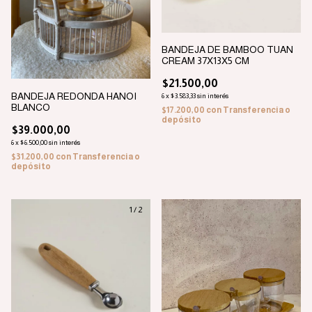
BANDEJA DE BAMBOO TUAN
CREAM 37X13X5 CM
$21.500,00
BANDEJA REDONDA HANOI
6
x
$3.583,33
sin interés
BLANCO
$17.200,00
con
Transferencia o
depósito
$39.000,00
6
x
$6.500,00
sin interés
$31.200,00
con
Transferencia o
depósito
1
/
2