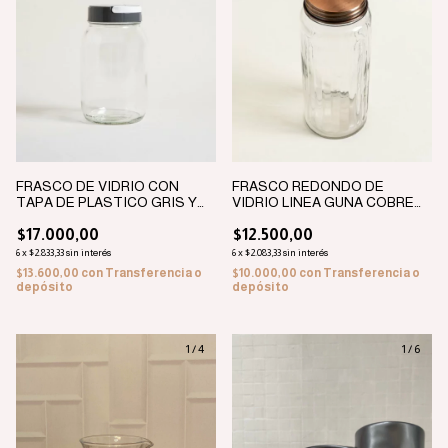
FRASCO DE VIDRIO CON
FRASCO REDONDO DE
TAPA DE PLASTICO GRIS Y
VIDRIO LINEA GUNA COBRE
AGARRE BLANCO 3000 ML
10,8X26CM - 1,6L
$17.000,00
$12.500,00
6
x
$2.833,33
sin interés
6
x
$2.083,33
sin interés
$13.600,00
con
Transferencia o
$10.000,00
con
Transferencia o
depósito
depósito
1
/
4
1
/
6