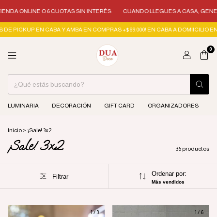
NLINE O 6 CUOTAS SIN INTERÉS
CUANDO LLEGUES A CASA, GENERÁ ESE
KUP EN CABA Y AMBA EN COMPRAS +$89.000! EN CABA A DOMIICILIO EN COMPR
0
LUMINARIA
DECORACIÓN
GIFT CARD
ORGANIZADORES
Inicio
>
¡Sale! 3x2
¡Sale! 3x2
36 productos
Ordenar por:
Filtrar
Más vendidos
1
/
3
1
/
6