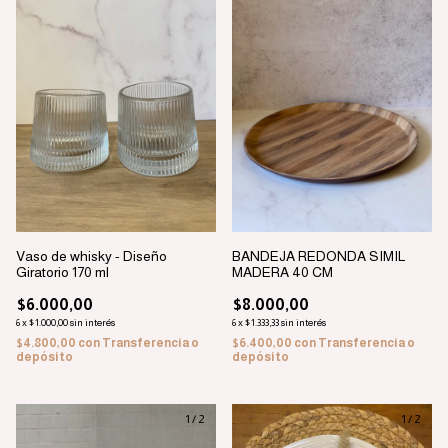
Vaso de whisky - Diseño
BANDEJA REDONDA SIMIL
Giratorio 170 ml
MADERA 40 CM
$6.000,00
$8.000,00
6
x
$1.000,00
sin interés
6
x
$1.333,33
sin interés
$4.800,00
con
Transferencia o
$6.400,00
con
Transferencia o
depósito
depósito
1
/
2
1
/
2