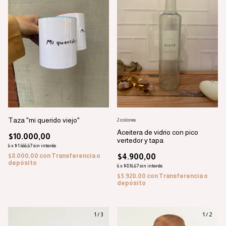
Taza "mi querido viejo"
2 colores
Aceitera de vidrio con pico
$10.000,00
vertedor y tapa
6
x
$1.666,67
sin interés
$8.000,00
con
Transferencia o
$4.900,00
depósito
6
x
$816,67
sin interés
$3.920,00
con
Transferencia o
depósito
1
/
3
1
/
2