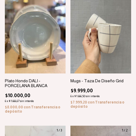
Plato Hondo DALI -
Mugs - Taza De Diseño Grid
PORCELANA BLANCA
$9.999,00
$10.000,00
6
x
$1.666,50
sin interés
6
x
$1.666,67
sin interés
$7.999,20
con
Transferencia o
depósito
$8.000,00
con
Transferencia o
depósito
1
/
3
1
/
2