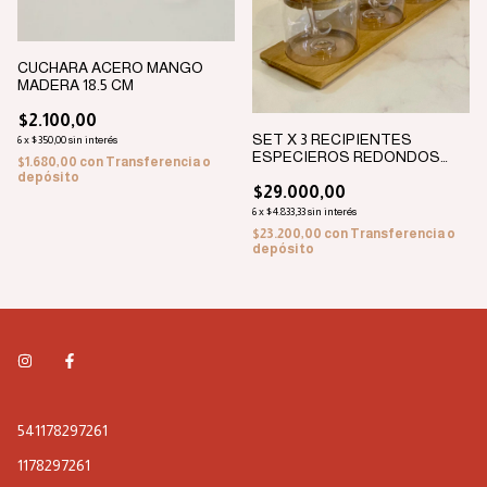
CUCHARA ACERO MANGO
MADERA 18.5 CM
$2.100,00
SET X 3 RECIPIENTES
6
x
$350,00
sin interés
ESPECIEROS REDONDOS
$1.680,00
con
Transferencia o
ACRILICO TAPA DE MADERA
depósito
29X10 CM
$29.000,00
6
x
$4.833,33
sin interés
$23.200,00
con
Transferencia o
depósito
541178297261
1178297261