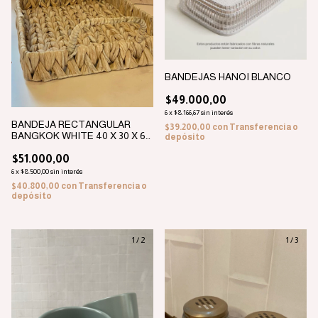
BANDEJAS HANOI BLANCO
$49.000,00
6
x
$8.166,67
sin interés
BANDEJA RECTANGULAR
$39.200,00
con
Transferencia o
BANGKOK WHITE 40 X 30 X 6
depósito
CM
$51.000,00
6
x
$8.500,00
sin interés
$40.800,00
con
Transferencia o
depósito
1
/
2
1
/
3