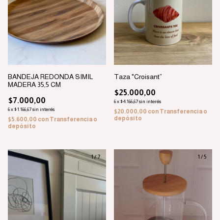
BANDEJA REDONDA SIMIL
Taza "Croisant”
MADERA 35,5 CM
$25.000,00
$7.000,00
6
x
$4.166,67
sin interés
6
x
$1.166,67
sin interés
$20.000,00
con
Transferencia o
depósito
$5.600,00
con
Transferencia o
depósito
1
/
7
1
/
5