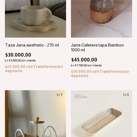
Jarra Cafetera tapa Bamboo
Taza Jana aesthetic - 270 ml
1000 ml
$30.000,00
$45.000,00
6
x
$5.000,00
sin interés
6
x
$7.500,00
sin interés
$24.000,00
con
Transferencia o
depósito
$36.000,00
con
Transferencia o
depósito
1
/
7
1
/
3