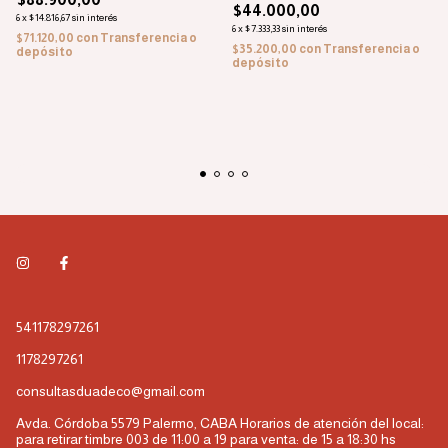
$44.000,00
6
x
$14.816,67
sin interés
6
x
$7.333,33
sin interés
$71.120,00
con
Transferencia o
$35.200,00
con
Transferencia o
depósito
depósito
541178297261
1178297261
consultasduadeco@gmail.com
Avda. Córdoba 5579 Palermo, CABA Horarios de atención del local:
para retirar timbre 003 de 11:00 a 19 para venta: de 15 a 18:30 hs