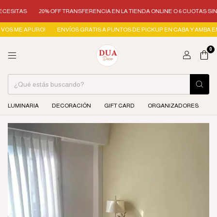
TAS
20% OFF TRANSFERENCIA EN LA TIENDA ONLINE O 6 CUOTAS SIN INTE
ME APURO!
ENVÍOS GRATIS A PUNTOS DE PICKUP EN CABA Y AMBA EN COMPR
0
LUMINARIA
DECORACIÓN
GIFT CARD
ORGANIZADORES