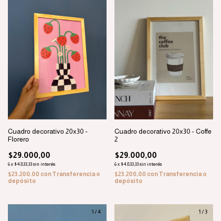
Cuadro decorativo 20x30 -
Cuadro decorativo 20x30 - Coffe
Florero
2
$29.000,00
$29.000,00
6
x
$4.833,33
sin interés
6
x
$4.833,33
sin interés
$23.200,00
con
Transferencia o
$23.200,00
con
Transferencia o
depósito
depósito
1
/
4
1
/
3