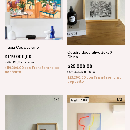
Tapiz Casa verano
Cuadro decorativo 20x30 -
$149.000,00
China
6
x
$24.833,33
sin interés
$29.000,00
$119.200,00
con
Transferencia o
6
x
$4.833,33
sin interés
depósito
$23.200,00
con
Transferencia o
depósito
1
/
4
1
/
2
GRATIS