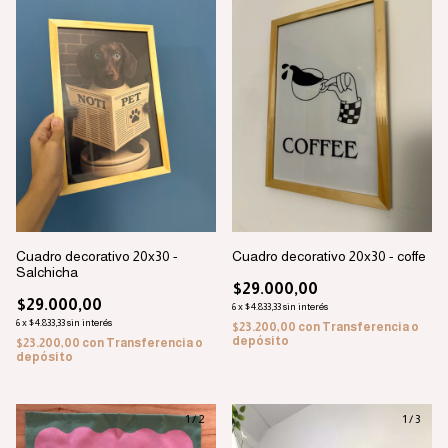
Cuadro decorativo 20x30 -
Cuadro decorativo 20x30 - coffe
Salchicha
$29.000,00
$29.000,00
6
x
$4.833,33
sin interés
6
x
$4.833,33
sin interés
$23.200,00
con
Transferencia o
depósito
$23.200,00
con
Transferencia o
depósito
1
/
2
1
/
3