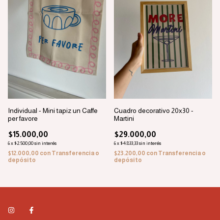
Individual - Mini tapiz un Caffe
Cuadro decorativo 20x30 -
per favore
Martini
$15.000,00
$29.000,00
6
x
$2.500,00
sin interés
6
x
$4.833,33
sin interés
$12.000,00
con
Transferencia o
$23.200,00
con
Transferencia o
depósito
depósito