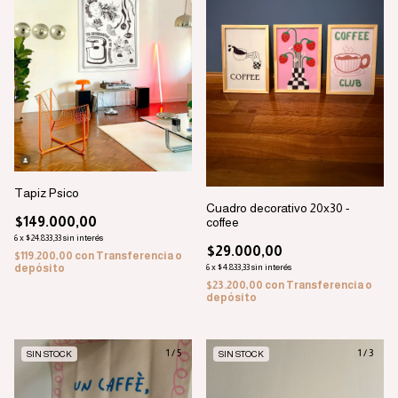
Tapiz Psico
Cuadro decorativo 20x30 -
$149.000,00
coffee
6
x
$24.833,33
sin interés
$29.000,00
$119.200,00
con
Transferencia o
6
x
$4.833,33
sin interés
depósito
$23.200,00
con
Transferencia o
depósito
1
/
5
1
/
3
SIN STOCK
SIN STOCK