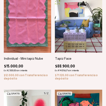
Tapiz Face
Individual - Mini tapiz Nube
$88.900,00
$15.000,00
6
x
$14.816,67
sin interés
6
x
$2.500,00
sin interés
$71.120,00
con
Transferencia o
$12.000,00
con
Transferencia o
depósito
depósito
1
/
2
GRATIS
GRATIS