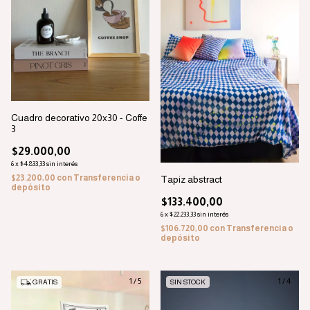
Cuadro decorativo 20x30 - Coffe
3
$29.000,00
6
x
$4.833,33
sin interés
$23.200,00
con
Transferencia o
Tapiz abstract
depósito
$133.400,00
6
x
$22.233,33
sin interés
$106.720,00
con
Transferencia o
depósito
1
/
5
1
/
4
GRATIS
SIN STOCK