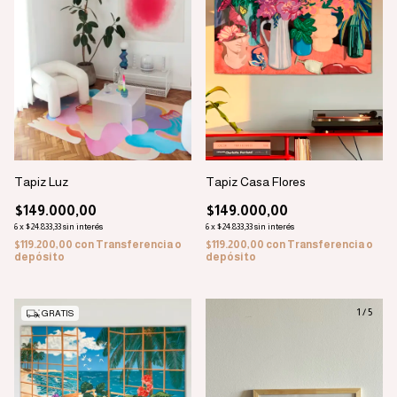
Tapiz Luz
Tapiz Casa Flores
$149.000,00
$149.000,00
6
x
$24.833,33
sin interés
6
x
$24.833,33
sin interés
$119.200,00
con
Transferencia o
$119.200,00
con
Transferencia o
depósito
depósito
1
/
5
GRATIS