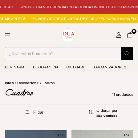
20% OFF TRANSFERENCIA EN LA TIENDA ONLINE O 6 CUOTAS SIN INTERÉS
PURO!
ENVÍOS GRATIS A PUNTOS DE PICKUP EN CABA Y AMBA EN COMPRAS +
0
LUMINARIA
DECORACIÓN
GIFT CARD
ORGANIZADORES
Inicio
>
Decoración
>
Cuadros
Cuadros
16 productos
Ordenar por:
Filtrar
Más vendidos
1
/
5
1
/
4