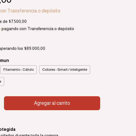
con
Transferencia o depósito
és de
$7.500,00
o
pagando con Transferencia o depósito
uperando los
$89.000,00
omun
Filamento - Cálido
Colores - Smart / inteligente
a
otegida
uidados durante toda la compra.