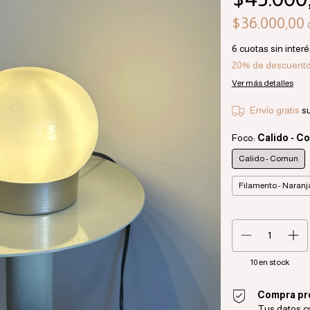
$36.000,00
6
cuotas sin inter
20% de descuent
Ver más detalles
Envío gratis
s
Foco:
Calido - C
Calido - Comun
Filamento - Naranj
10
en stock
Compra pr
Tus datos c