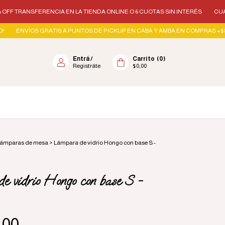
RENCIA EN LA TIENDA ONLINE O 6 CUOTAS SIN INTERÉS
CUANDO LLEGUES
GRATIS A PUNTOS DE PICKUP EN CABA Y AMBA EN COMPRAS +$89.000! EN CABA
Entrá
/
Carrito
(
0
)
Registráte
$0,00
ámparas de mesa
>
Lámpara de vidrio Hongo con base S -
 vidrio Hongo con base S -
,00