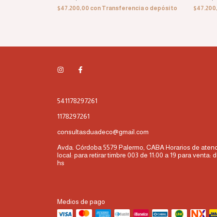
cia o depósito
$47.200,00
con
Transferencia o depósito
$47.200
541178297261
1178297261
consultasduadeco@gmail.com
Avda. Córdoba 5579 Palermo, CABA Horarios de atenc
local: para retirar timbre 003 de 11:00 a 19 para venta: d
hs
Medios de pago