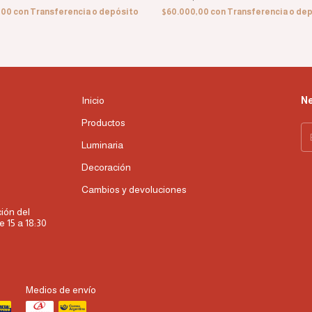
,00
con
Transferencia o depósito
$60.000,00
con
Transferencia o de
Inicio
Ne
Productos
Luminaria
Decoración
Cambios y devoluciones
ión del
e 15 a 18:30
Medios de envío