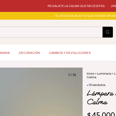
REGALATE LA CALMA QUE NECESITAS
20% OFF TRANSFE
EL STOCK VUELA! YO QUE VOS ME APURO!
ENVÍOS 
INARIA
DECORACIÓN
CAMBIOS Y DEVOLUCIONES
Inicio
>
Luminaria
>
L
1
/
14
Calma
+70 vendidos
Lámpara de
Calma
$45.000