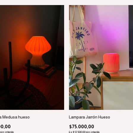
a Medusa hueso
Lampara Jarrón Hueso
00,00
$75.000,00
sin interés
6
x
$12.500,00
sin interés