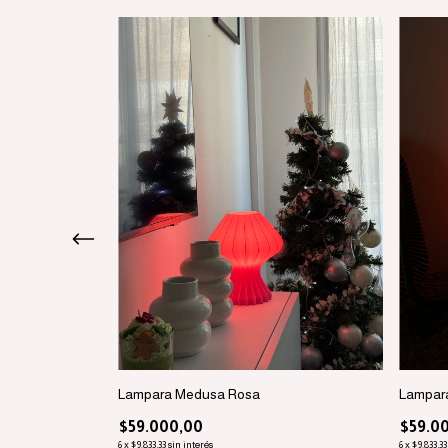
Lampara Medusa Rosa
Lampar
$59.000,00
$59.0
6
x
$9.833,33
sin interés
6
x
$9.833,33