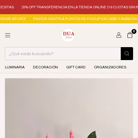
S
20% OFF TRANSFERENCIA EN LA TIENDA ONLINE O 6 CUOTAS SIN INTERÉ
 APURO!
ENVÍOS GRATIS A PUNTOS DE PICKUP EN CABA Y AMBA EN COMPRAS
0
LUMINARIA
DECORACIÓN
GIFT CARD
ORGANIZADORES