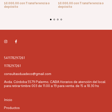
$8.000,00
con
Transferencia o
$8.000,00
con
Transferencia o
depósito
depósito
541178297261
1178297261
consultasduadeco@gmail.com
Avda. Córdoba 5579 Palermo, CABA Horarios de atención del local:
para retirar timbre 003 de 11:00 a 19 para venta: de 15 a 18:30 hs
Inicio
Productos