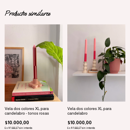
Productos similares
Vela dos colores XL para
Vela dos colores XL para
candelabro - tonos rosas
candelabro
$10.000,00
$10.000,00
6
x
$1.666,67
sin interés
6
x
$1.666,67
sin interés