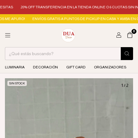
ITAS
20% OFF TRANSFERENCIA EN LA TIENDA ONLINE O 6 CUOTAS SIN INT
 ME APURO!
ENVÍOS GRATIS A PUNTOS DE PICKUP EN CABA Y AMBA EN COMP
0
LUMINARIA
DECORACIÓN
GIFT CARD
ORGANIZADORES
SIN STOCK
1
/
2