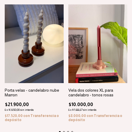
Porta velas - candelabro nube
Vela dos colores XL para
Marron
candelabro - tonos rosas
$21.900,00
$10.000,00
6
x
$3.650,00
sin interés
6
x
$1.666,67
sin interés
$17.520,00
con
Transferencia o
$8.000,00
con
Transferencia o
depósito
depósito