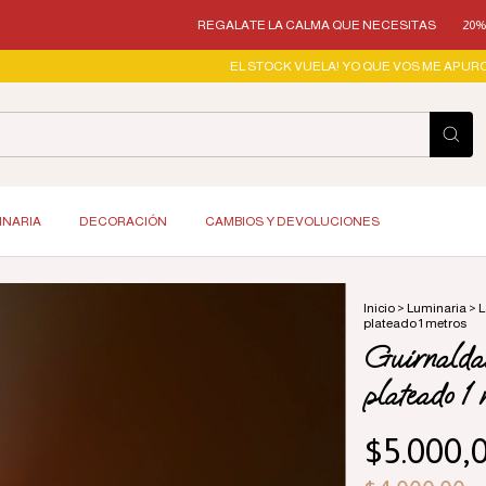
REGALATE LA CALMA QUE NECESITAS
20% OFF TRANSFERE
EL STOCK VUELA! YO QUE VOS ME APURO!
ENVÍOS GR
INARIA
DECORACIÓN
CAMBIOS Y DEVOLUCIONES
Inicio
>
Luminaria
>
L
plateado 1 metros
Guirnald
plateado 1 
$5.000,