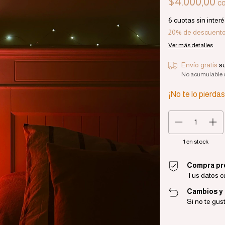
$4.000,00
c
6
cuotas sin inter
20% de descuent
Ver más detalles
Envío gratis
s
No acumulable 
¡No te lo pierdas,
1
en stock
Compra pr
Tus datos c
Cambios y
Si no te gus