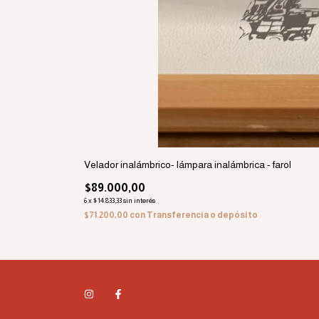
Velador inalámbrico- lámpara inalámbrica - farol
$89.000,00
6
x
$14.833,33
sin interés
$71.200,00
con
Transferencia o depósito