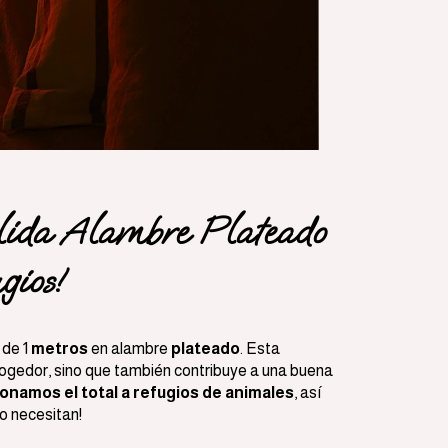
Entregas para el CP:
da Alambre Plateado
gios!
de 1
metros
en alambre
plateado
. Esta
cogedor, sino que también contribuye a una buena
onamos el total a refugios de animales
, así
o necesitan!