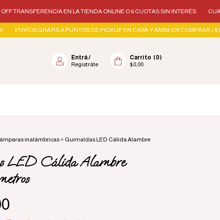
NCIA EN LA TIENDA ONLINE O 6 CUOTAS SIN INTERÉS
CUANDO LLEGUES A
ATIS A PUNTOS DE PICKUP EN CABA Y AMBA EN COMPRAS +$89.000! EN CABA A
Entrá
/
Carrito
(
0
)
Registráte
$0,00
ámparas inalámbricas
>
Guirnaldas LED Cálida Alambre
as LED Cálida Alambre
metros
00