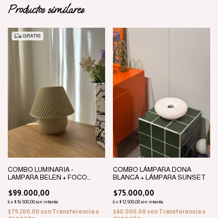
Productos similares
GRATIS
COMBO LUMINARIA -
COMBO LÁMPARA DONA
LAMPARA BELEN + FOCO
BLANCA + LÁMPARA SUNSET
SMART + SUNSET
$99.000,00
$75.000,00
6
x
$16.500,00
sin interés
6
x
$12.500,00
sin interés
$79.200,00
con
Transferencia o
$60.000,00
con
Transferencia o