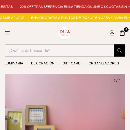
S
20% OFF TRANSFERENCIA EN LA TIENDA ONLINE O 6 CUOTAS SIN INTERÉ
 APURO!
ENVÍOS GRATIS A PUNTOS DE PICKUP EN CABA Y AMBA EN COMPRAS
0
LUMINARIA
DECORACIÓN
GIFT CARD
ORGANIZADORES
1
/
4