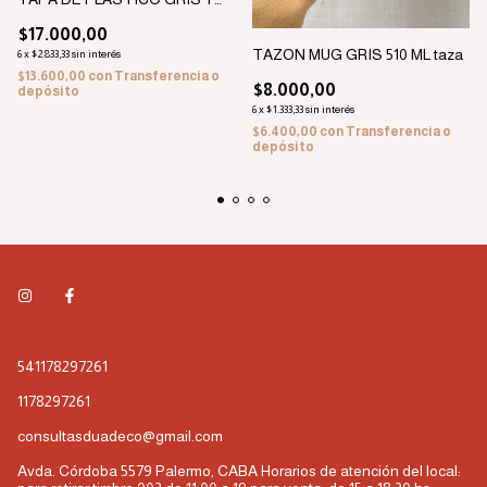
AGARRE BLANCO 3000 ML
$17.000,00
TAZON MUG GRIS 510 ML taza
6
x
$2.833,33
sin interés
$13.600,00
con
Transferencia o
$8.000,00
depósito
6
x
$1.333,33
sin interés
$6.400,00
con
Transferencia o
depósito
541178297261
1178297261
consultasduadeco@gmail.com
Avda. Córdoba 5579 Palermo, CABA Horarios de atención del local: